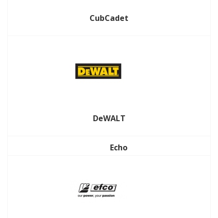
CubCadet
DeWALT
Echo