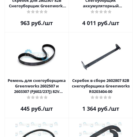
скребок для 2602507 82В
Снегоуборщик
Снегоуборщик Greenworks
аккумуляторный
R0101068-00
Greenworks R0101071-00
963
руб.
/шт
4 011
руб.
/шт
Ремень для снегоуборщика
Скребок в сборе 2602807 82В
Greenworks 2602507 и
снегоуборщика Greenworks
2603307 (PJ602/237J) 82V
R0203404-00
R0101075-00
445
руб.
/шт
1 364
руб.
/шт