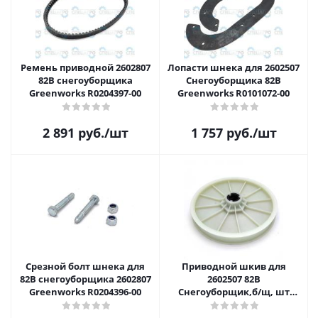
Ремень приводной 2602807
Лопасти шнека для 2602507
82В снегоуборщика
Снегоуборщика 82В
Greenworks R0204397-00
Greenworks R0101072-00
2 891
руб.
/шт
1 757
руб.
/шт
Срезной болт шнека для
Приводной шкив для
82В снегоуборщика 2602807
2602507 82В
Greenworks R0204396-00
Снегоуборщик,б/щ, шт
Greenworks R0101074-00