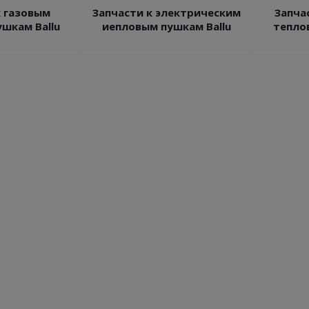
к газовым
Запчасти к электрическим
Запча
шкам Ballu
иепловым пушкам Ballu
тепло