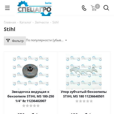
0
Главная
-
Каталог
-
Запчасти
-
Stihl
Stihl
По популярности (убывание)
Фильтр
Звездочка ведущая к
Упор зубчатый бензопилы
бензопиле STIHL MS 180-250
STIHL MS 180 11236640501
1/4" 8z 11236402007