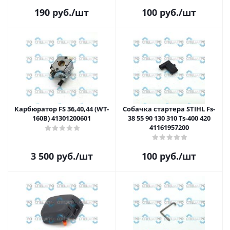
190
руб.
/шт
100
руб.
/шт
Карбюратор FS 36,40,44 (WT-
Собачка стартера STIHL Fs-
160B) 41301200601
38 55 90 130 310 Ts-400 420
41161957200
3 500
руб.
/шт
100
руб.
/шт