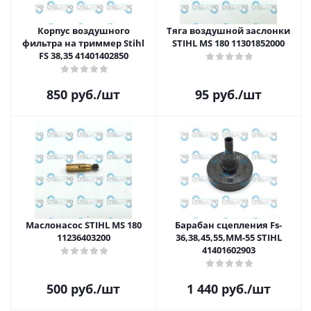
Корпус воздушного
Тяга воздушной заслонки
фильтра на триммер Stihl
STIHL MS 180 11301852000
FS 38,35 41401402850
850
руб.
/шт
95
руб.
/шт
Маслонасос STIHL MS 180
Барабан сцепления Fs-
11236403200
36,38,45,55,MM-55 STIHL
41401602903
500
руб.
/шт
1 440
руб.
/шт