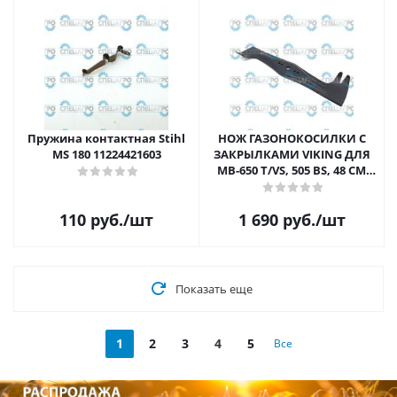
Пружина контактная Stihl
НОЖ ГАЗОНОКОСИЛКИ С
MS 180 11224421603
ЗАКРЫЛКАМИ VIKING ДЛЯ
MB-650 T/VS, 505 BS, 48 СМ
63607609992
110
руб.
/шт
1 690
руб.
/шт
Показать еще
1
2
3
4
5
Все