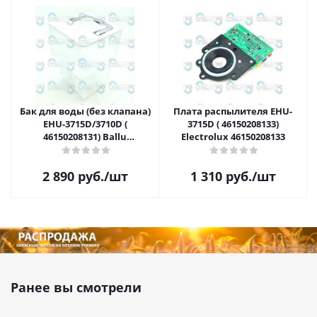
Бак для воды (без клапана)
Плата распылителя EHU-
EHU-3715D/3710D (
3715D ( 46150208133)
46150208131) Ballu
Electrolux 46150208133
46150208131
2 890
руб.
/шт
1 310
руб.
/шт
Ранее вы смотрели